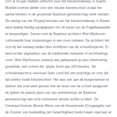
zich al 50 jaar hadden ontfermd over het kleuteronderwijs in Baarlo.
Moeder-overste pleitte voor een nieuwe kleuterschool omdat het
aantal kleuters in de groeiende Baarlose gemeenschap sterk toenam.
De viering van het 50-jarig bestaan van het kleuteronderwijs in Baarlo
werd daarbij handig aangegrepen om de bouw van de Engelbewaarder
te bespoedigen. Samen met de Baarlose architect Wiel Wijnhoven
culmineerde haar inspanningen in een mooi ontwerp. De architect liet
zich bij het ontwerp leiden door richtlijnen van de schoolinspectie. Er
werd echter afgeweken van de traditionele vierkante of rechthoekige
vorm. Wiel Wijnhovens ontwerp was gebaseerd op een cirkelvormig
grondvlak, een school die plaats bood aan 150 kleuters. De
schoolinspectrice mevrouw Spits vond het een prachtige en voor die
tijd unieke ronde kleuterschool. Het was ook aan de burgemeester te
danken dat snel werd gestart met de bouw van de school aangezien
hij tijdens de laatste jaren van zijn ambtstermijn de Baarlose
gemeenschap een echt monument wenste achter te laten. De
Generaal-Overste (Bonne Mère) van de kloosterorde (Congregatie van
de Zusters van Aanbidding der Gerechtigheid Gods) kwam speciaal uit